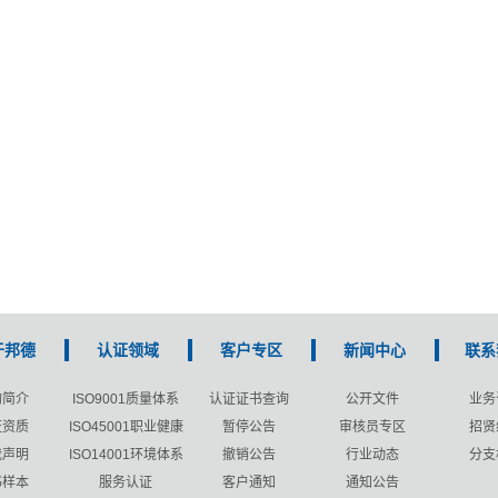
于邦德
认证领域
客户专区
新闻中心
联系
构简介
ISO9001质量体系
认证证书查询
公开文件
业务
证资质
ISO45001职业健康
暂停公告
审核员专区
招贤
我声明
ISO14001环境体系
撤销公告
行业动态
分支
书样本
服务认证
客户通知
通知公告