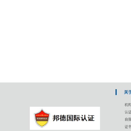
关
机
认
自
证